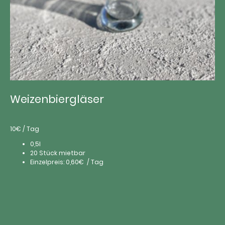
Weizenbiergläser
10€ / Tag
0,5l
20 Stück mietbar
Einzelpreis: 0,60€ / Tag