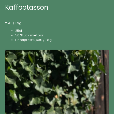
Kaffeetassen
25€ / Tag
25cl
50 Stück mietbar
Einzelpreis: 0,60€ / Tag