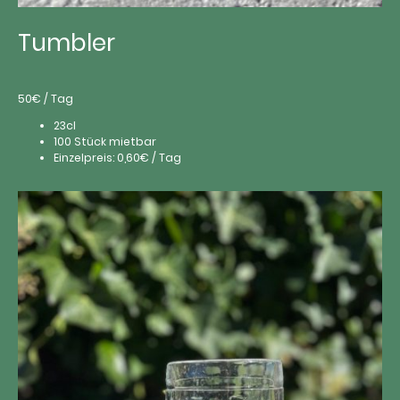
Tumbler
50€ / Tag
23cl
100 Stück mietbar
Einzelpreis: 0,60€ / Tag