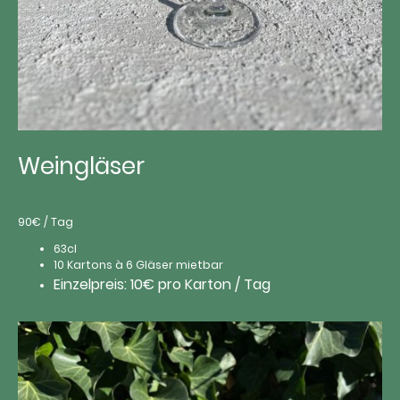
Weingläser
90€ / Tag
63cl
10 Kartons à 6 Gläser mietbar
Einzelpreis: 10€ pro Karton / Tag